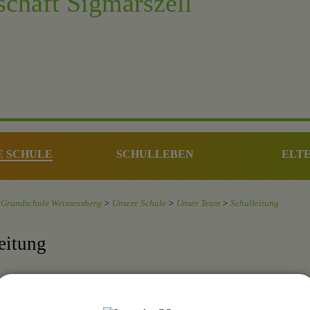
E SCHULE
SCHULLEBEN
ELT
Grundschule Weissensberg
>
Unsere Schule
>
Unser Team
>
Schulleitung
eitung