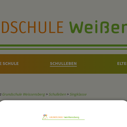
E SCHULE
SCHULLEBEN
ELT
:
Grundschule Weissensberg
>
Schulleben
>
Singklasse
woch nachmittags findet in unserer Schule die Singklasse der Musi
 werden spielerisch ans Singen herangeführt und können bei Auftrit