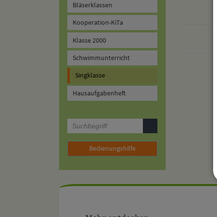
Bläserklassen
Kooperation-KiTa
Klasse 2000
Schwimmunterricht
Singklasse
Hausaufgabenheft
Bedienungshilfe
Mehr
entdecken,