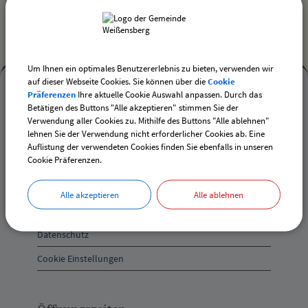
Um Ihnen ein optimales Benutzererlebnis zu bieten, verwenden wir
Mehr
auf dieser Webseite Cookies. Sie können über die
Cookie
Präferenzen
Ihre aktuelle Cookie Auswahl anpassen. Durch das
entdecken,
Betätigen des Buttons "Alle akzeptieren" stimmen Sie der
Mehr entdecken
Verwendung aller Cookies zu. Mithilfe des Buttons "Alle ablehnen"
Öffnungszeiten
lehnen Sie der Verwendung nicht erforderlicher Cookies ab. Eine
Kontakt
Auflistung der verwendeten Cookies finden Sie ebenfalls in unseren
und
Cookie Präferenzen.
Inhaltsverzeichnis
Anschrift
Erklärung zur Barrierefreiheit
Alle akzeptieren
Alle ablehnen
und
Impressum
Kontakt
Datenschutz
Cookie Einstellungen