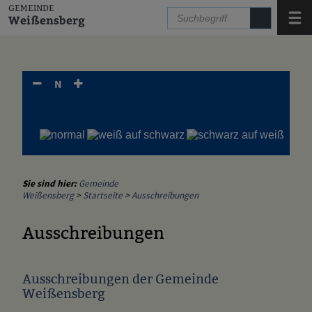
Zum Inhalt
,
zur Navigation
oder
zur Startseite
springen.
GEMEINDE
Menü
Weißensberg
N
Sie sind hier:
Gemeinde
Weißensberg
>
Startseite
>
Ausschreibungen
Ausschreibungen
Ausschreibungen der Gemeinde
Weißensberg