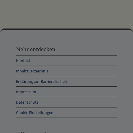
Mehr
entdecken,
Mehr entdecken
Öffnungszeiten
Kontakt
und
Inhaltsverzeichnis
Anschrift
Erklärung zur Barrierefreiheit
und
Impressum
Kontakt
Datenschutz
Cookie Einstellungen