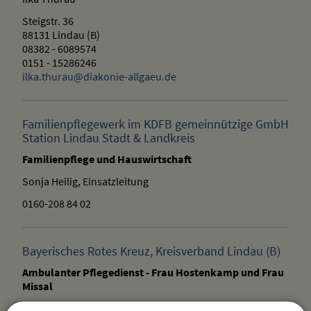
Steigstr. 36
88131 Lindau (B)
08382 - 6089574
0151 - 15286246
ilka.thurau@diakonie-allgaeu.de
Familienpflegewerk im KDFB gemeinnützige GmbH
Station Lindau Stadt & Landkreis
Familienpflege und Hauswirtschaft
Sonja Heilig, Einsatzleitung
0160-208 84 02
Bayerisches Rotes Kreuz, Kreisverband Lindau (B)
Ambulanter Pflegedienst - Frau Hostenkamp und Frau
Missal
Rotkreuzplatz 1