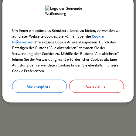
88131 Lindau (B)
08382 - 2770 - 35
0171 3764054
info@kvlindau.brk.de
Um Ihnen ein optimales Benutzererlebnis zu bieten, verwenden wir
auf dieser Webseite Cookies. Sie können über die
Cookie
Präferenzen
Ihre aktuelle Cookie Auswahl anpassen. Durch das
Sozialstation Lindau
Betätigen des Buttons "Alle akzeptieren" stimmen Sie der
Leiblachstraße 8
Verwendung aller Cookies zu. Mithilfe des Buttons "Alle ablehnen"
lehnen Sie der Verwendung nicht erforderlicher Cookies ab. Eine
88131 Lindau (Bodensee)
Auflistung der verwendeten Cookies finden Sie ebenfalls in unseren
08382 9674-0
Cookie Präferenzen.
08382 9674-24 (Pflegenotruf)
info@sozialstation-lindau.de
http://www.sozialstation-lindau.de
Alle akzeptieren
Alle ablehnen
drucken
nach oben