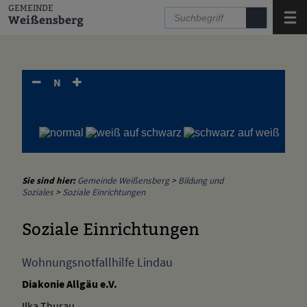
Zum Inhalt
,
zur Navigation
oder
zur Startseite
springen.
GEMEINDE
Menü
Weißensberg
N
Sie sind hier:
Gemeinde Weißensberg
>
Bildung und
Soziales
>
Soziale Einrichtungen
Soziale Einrichtungen
Wohnungsnotfallhilfe Lindau
Diakonie Allgäu e.V.
Ilka Thurau