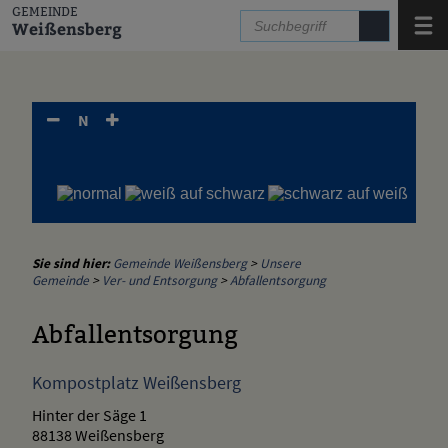
Zum Inhalt
,
zur Navigation
oder
zur Startseite
springen.
GEMEINDE
Menü
Weißensberg
N
Sie sind hier:
Gemeinde Weißensberg
>
Unsere
Gemeinde
>
Ver- und Entsorgung
>
Abfallentsorgung
Abfallentsorgung
Kompostplatz Weißensberg
Hinter der Säge 1
88138 Weißensberg