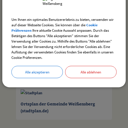
Problemmüllentsorgung
In den Osterwiesen 6
Um Ihnen ein optimales Benutzererlebnis zu bieten, verwenden wir
88138 Sigmarszell
auf dieser Webseite Cookies. Sie können über die
Cookie
Präferenzen
Ihre aktuelle Cookie Auswahl anpassen. Durch das
Betätigen des Buttons "Alle akzeptieren" stimmen Sie der
Verwendung aller Cookies zu. Mithilfe des Buttons "Alle ablehnen"
lehnen Sie der Verwendung nicht erforderlicher Cookies ab. Eine
drucken
nach oben
Auflistung der verwendeten Cookies finden Sie ebenfalls in unseren
Cookie Präferenzen.
Alle akzeptieren
Alle ablehnen
Ortsplan der Gemeinde Weißensberg
(stadtplan.de)