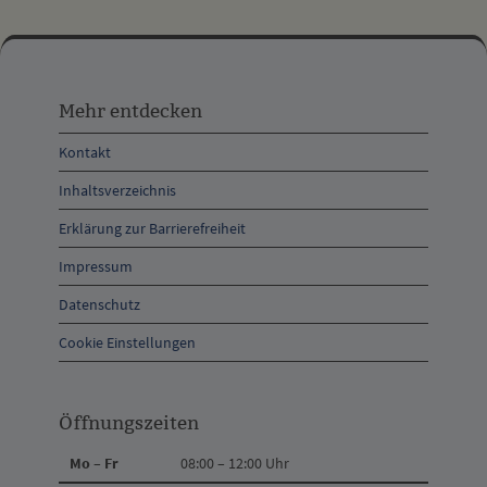
Mehr
entdecken,
Mehr entdecken
Öffnungszeiten
Kontakt
und
Inhaltsverzeichnis
Anschrift
Erklärung zur Barrierefreiheit
und
Impressum
Kontakt
Datenschutz
Cookie Einstellungen
Öffnungszeiten
Mo – Fr
08:00 – 12:00 Uhr