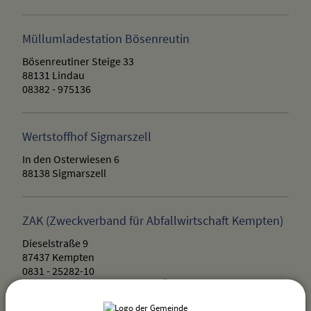
Müllumladestation Bösenreutin
Bösenreutiner Steige 33
88131 Lindau
08382 - 975136
Wertstoffhof Sigmarszell
In den Osterwiesen 6
88138 Sigmarszell
ZAK (Zweckverband für Abfallwirtschaft Kempten)
Dieselstraße 9
87437 Kempten
0831 - 25282-10
http://www.zak-kempten.de