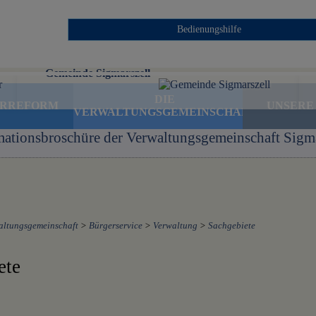
Bedienungshilfe
Gemeinde Sigmarszell
DIE
ERREFORM
UNSERE
VERWALTUNGSGEMEINSCHAFT
mationsbroschüre der Verwaltungsgemeinschaft Sigma
altungsgemeinschaft
>
Bürgerservice
>
Verwaltung
>
Sachgebiete
ete