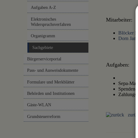
Aufgaben A-Z
Mitarbeiter:
Elektronisches
Widerspruchsverfahren
Blöcker S
Organigramm
Dorn Jan
Sachgebiete
Bürgerserviceportal
Aufgaben:
Pass- und Ausweisdokumente
Formulare und Merkblätter
Sepa-Man
Spendenq
Behörden und Institutionen
Zahlungsv
Gäste-WLAN
zurü
Grundsteuerreform