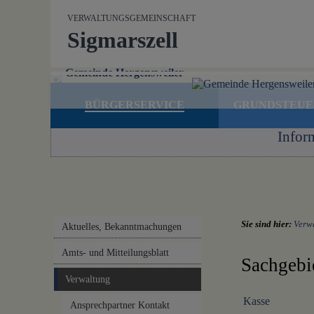
Zum Inhalt
,
zur Navigation
oder
zur Startseite
springen.
VERWALTUNGSGEMEINSCHAFT
Sigmarszell
Gemeinde Hergensweiler
BÜRGERSERVICE
GRUNDSTEU
Infor
Sie sind hier:
Verw
Aktuelles, Bekanntmachungen
Amts- und Mitteilungsblatt
Sachgebi
Verwaltung
Kasse
Ansprechpartner Kontakt