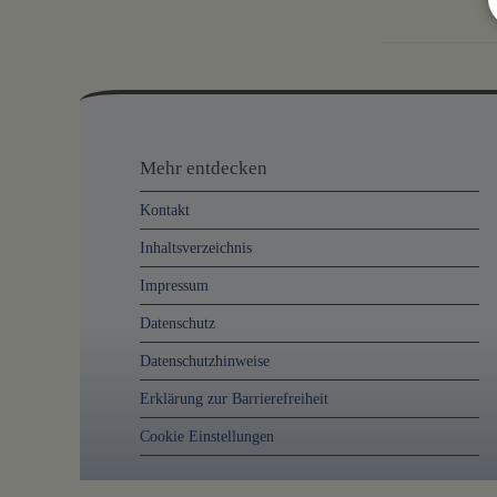
Mehr
entdecken,
Mehr entdecken
Öffnungszeiten
Kontakt
und
Inhaltsverzeichnis
Anschrift
Impressum
und
Datenschutz
Kontakt
Datenschutzhinweise
Erklärung zur Barrierefreiheit
Cookie Einstellungen