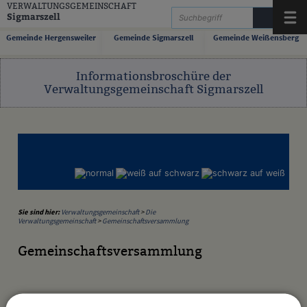
Zum Inhalt
,
zur Navigation
oder
zur Startseite
springen.
VERWALTUNGSGEMEINSCHAFT
Sigmarszell
Menü
Gemeinde Hergensweiler
Gemeinde Sigmarszell
Gemeinde Weißensberg
Informationsbroschüre der
Verwaltungsgemeinschaft Sigmarszell
Sie sind hier:
Verwaltungsgemeinschaft
>
Die
Verwaltungsgemeinschaft
>
Gemeinschaftsversammlung
Gemeinschaftsversammlung