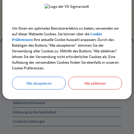
drucken
nach oben
Um Ihnen ein optimales Benutzererlebnis zu bieten, verwenden wir
auf dieser Webseite Cookies. Sie können über die
Cookie
Präferenzen
Ihre aktuelle Cookie Auswahl anpassen. Durch das
Mehr
Betätigen des Buttons "Alle akzeptieren" stimmen Sie der
Verwendung aller Cookies zu. Mithilfe des Buttons "Alle ablehnen"
entdecken,
Mehr entdecken
lehnen Sie der Verwendung nicht erforderlicher Cookies ab. Eine
Öffnungszeiten
Auflistung der verwendeten Cookies finden Sie ebenfalls in unseren
Kontakt
Cookie Präferenzen.
und
Inhaltsverzeichnis
Anschrift
Alle akzeptieren
Alle ablehnen
Impressum
und
Datenschutz
Kontakt
Datenschutzhinweise
Erklärung zur Barrierefreiheit
Cookie Einstellungen