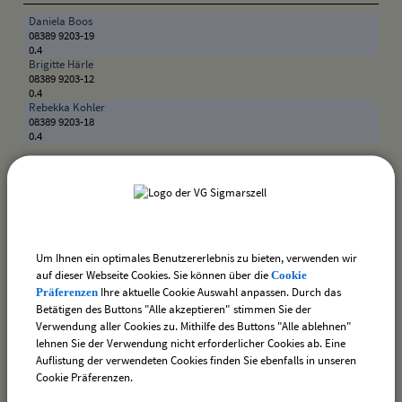
Daniela Boos
08389 9203-19
0.4
Brigitte Härle
08389 9203-12
0.4
Rebekka Kohler
08389 9203-18
0.4
Weiterführende Links
Melderegister; Erteilung einer einfachen Auskunft
Um Ihnen ein optimales Benutzererlebnis zu bieten, verwenden wir
auf dieser Webseite Cookies. Sie können über die
Cookie
zurück
Ihre aktuelle Cookie Auswahl anpassen. Durch das
Präferenzen
Betätigen des Buttons "Alle akzeptieren" stimmen Sie der
Verwendung aller Cookies zu. Mithilfe des Buttons "Alle ablehnen"
lehnen Sie der Verwendung nicht erforderlicher Cookies ab. Eine
drucken
nach oben
Auflistung der verwendeten Cookies finden Sie ebenfalls in unseren
Cookie Präferenzen.