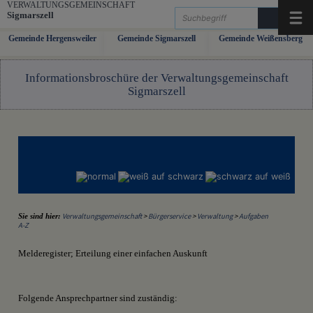
Zum Inhalt
,
zur Navigation
oder
zur Startseite
springen.
VERWALTUNGSGEMEINSCHAFT
Sigmarszell
Menü
Gemeinde Hergensweiler
Gemeinde Sigmarszell
Gemeinde Weißensberg
Informationsbroschüre der Verwaltungsgemeinschaft
Sigmarszell
Verwaltungsgemeinschaft
>
Bürgerservice
>
Verwaltung
>
Aufgaben
Sie sind hier:
A-Z
Melderegister; Erteilung einer einfachen Auskunft
Folgende Ansprechpartner sind zuständig: