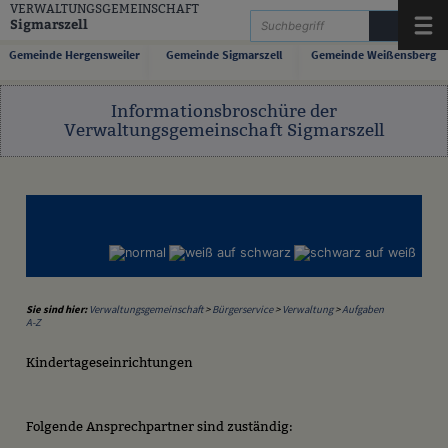
Zum Inhalt
,
zur Navigation
oder
zur Startseite
springen.
VERWALTUNGSGEMEINSCHAFT
Sigmarszell
Menü
Gemeinde Hergensweiler
Gemeinde Sigmarszell
Gemeinde Weißensberg
Informationsbroschüre der
Verwaltungsgemeinschaft Sigmarszell
Sie sind hier:
Verwaltungsgemeinschaft
>
Bürgerservice
>
Verwaltung
>
Aufgaben
A-Z
Kindertageseinrichtungen
Folgende Ansprechpartner sind zuständig: