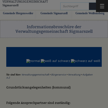
Zum Inhalt
,
zur Navigation
oder
zur Startseite
springen.
VERWALTUNGSGEMEINSCHAFT
Sigmarszell
Menü
Gemeinde Hergensweiler
Gemeinde Sigmarszell
Gemeinde Weißensberg
Informationsbroschüre der
Verwaltungsgemeinschaft Sigmarszell
Verwaltungsgemeinschaft
>
Bürgerservice
>
Verwaltung
>
Aufgaben
Sie sind hier:
A-Z
Grundstücksangelegenheiten (kommunal)
Folgende Ansprechpartner sind zuständig: