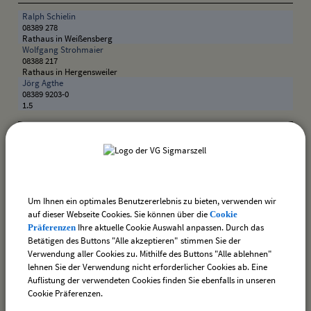
Ralph Schielin
08389 278
Rathaus in Weißensberg
Wolfgang Strohmaier
08388 217
Rathaus in Hergensweiler
Jörg Agthe
08389 9203-0
1.5
Weiterführende Links
Grundstücksangelegenheiten (kommunal)
Um Ihnen ein optimales Benutzererlebnis zu bieten, verwenden wir
auf dieser Webseite Cookies. Sie können über die
Cookie
zurück
Ihre aktuelle Cookie Auswahl anpassen. Durch das
Präferenzen
Betätigen des Buttons "Alle akzeptieren" stimmen Sie der
Verwendung aller Cookies zu. Mithilfe des Buttons "Alle ablehnen"
lehnen Sie der Verwendung nicht erforderlicher Cookies ab. Eine
drucken
nach oben
Auflistung der verwendeten Cookies finden Sie ebenfalls in unseren
Cookie Präferenzen.