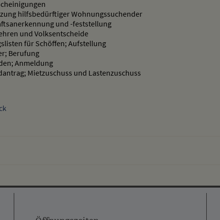
cheinigungen
tzung hilfsbedürftiger Wohnungssuchender
ftsanerkennung und -feststellung
ehren und Volksentscheide
slisten für Schöffen; Aufstellung
er; Berufung
den; Anmeldung
antrag; Mietzuschuss und Lastenzuschuss
ck