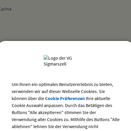
Carina
g der Eheschließung
 in sozialen Angelegenheiten
tenparkplatzausweis
ngsrecht
ngswesen; Überführungserlaubnis
gehren und Bürgerentscheide
utzbeauftragter
Um Ihnen ein optimales Benutzererlebnis zu bieten,
eßung im In- und Ausland
verwenden wir auf dieser Webseite Cookies. Sie
 Bundestags- und Landtagswahlen
können über die
Cookie Präferenzen
Ihre aktuelle
chau, Verordnung
Cookie Auswahl anpassen. Durch das Betätigen des
k; Anzeige oder Genehmigung des Abbrennens
Buttons "Alle akzeptieren" stimmen Sie der
m Ausland; Beurkundung
Anzeige
Verwendung aller Cookies zu. Mithilfe des Buttons "Alle
beurkundung
ablehnen" lehnen Sie der Verwendung nicht
ewahlen