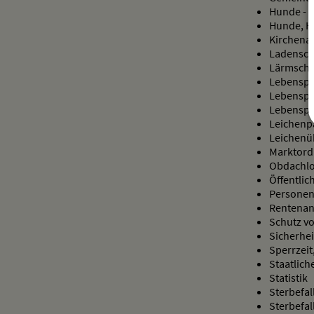
Hunde - 
Hunde, Ha
Kirchenau
Ladensch
Lärmschu
Lebenspa
Lebenspa
Lebenspa
Leichenp
Leichenüb
Marktor
Obdachlo
Öffentlic
Personen
Rentenant
Schutz vo
Sicherhei
Sperrzeit
Staatlic
Statistik
Sterbefa
Sterbefa