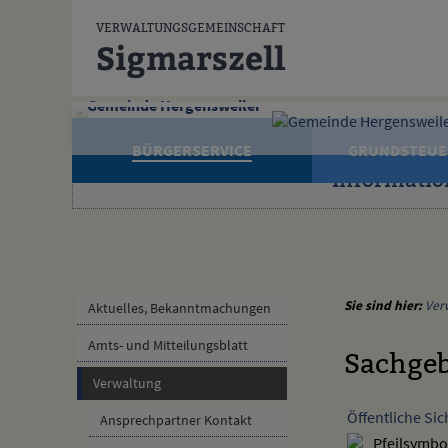
Zum Inhalt
,
zur Navigation
oder
zur Startseite
springen.
VERWALTUNGSGEMEINSCHAFT
Sigmarszell
Gemeinde Hergensweiler
BÜRGERSERVICE
GRUNDSTEUE
Informatio
Sie sind hier:
Ver
Aktuelles, Bekanntmachungen
Amts- und Mitteilungsblatt
Sachgeb
Verwaltung
Öffentliche Si
Ansprechpartner Kontakt