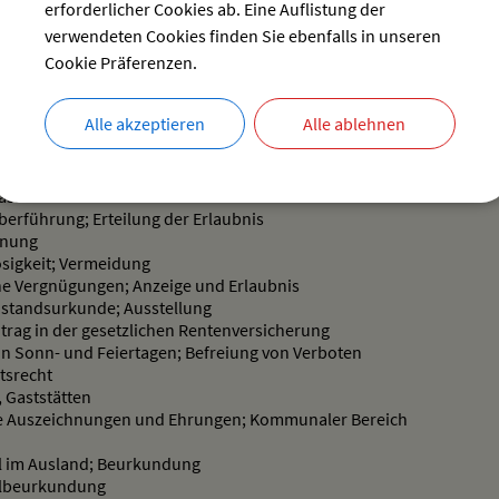
erforderlicher Cookies ab. Eine Auflistung der
Maulkorbzwang und Anleinpflicht
verwendeten Cookies finden Sie ebenfalls in unseren
lten von Hunden mit gesteigerter Aggressivität und Gefährlichkeit
Cookie Präferenzen.
stritt
luss
tz; Verordnungen
Alle akzeptieren
Alle ablehnen
rtnerschaft; Anmeldung
rtnerschaft; Begründung im In- und Ausland
rtnerschaftsname
ass
erführung; Erteilung der Erlaubnis
dnung
sigkeit; Vermeidung
he Vergnügungen; Anzeige und Erlaubnis
standsurkunde; Ausstellung
rag in der gesetzlichen Rentenversicherung
n Sonn- und Feiertagen; Befreiung von Verboten
tsrecht
, Gaststätten
he Auszeichnungen und Ehrungen; Kommunaler Bereich
ll im Ausland; Beurkundung
llbeurkundung