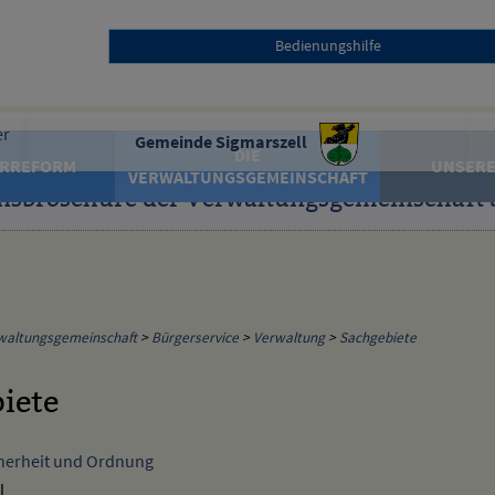
Bedienungshilfe
Gemeinde Sigmarszell
DIE
RREFORM
UNSERE
VERWALTUNGSGEMEINSCHAFT
nsbroschüre der Verwaltungsgemeinschaft 
waltungsgemeinschaft
>
Bürgerservice
>
Verwaltung
>
Sachgebiete
iete
cherheit und Ordnung