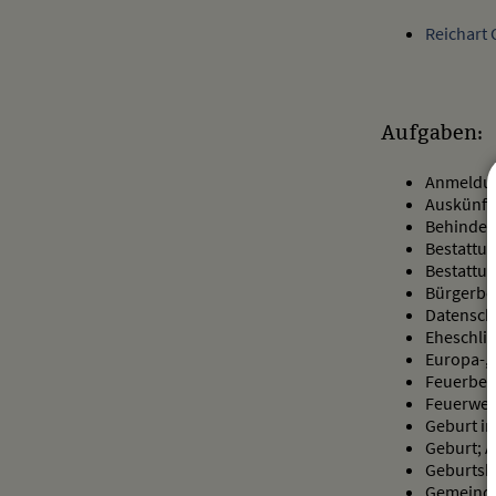
Reichart 
Aufgaben:
Anmeldun
Auskünfte
Behinder
Bestattu
Bestattu
Bürgerbe
Datensch
Eheschli
Europa-,
Feuerbes
Feuerwer
Geburt i
Geburt; 
Geburts
Gemeind