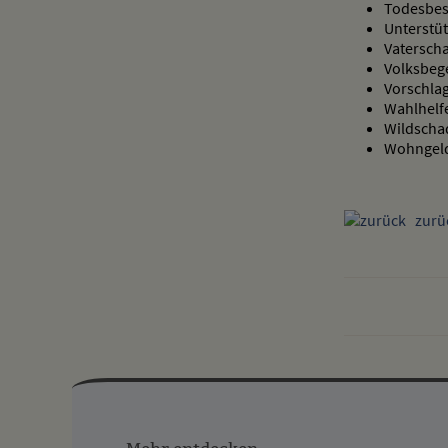
Todesbes
Unterstü
Vaterscha
Volksbeg
Vorschlag
Wahlhelf
Wildscha
Wohngeld
zurü
Mehr
entdecken,