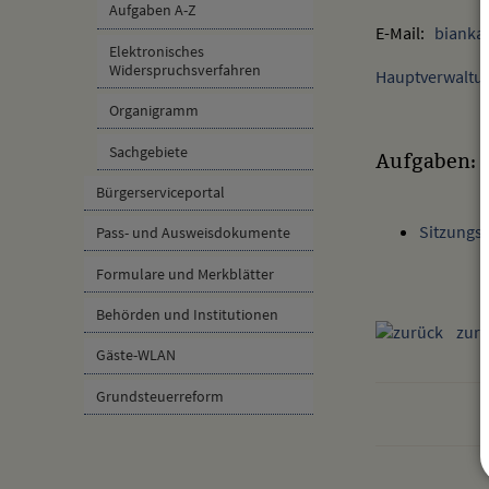
Aufgaben A-Z
E-Mail:
bianka
Elektronisches
Widerspruchsverfahren
Hauptverwaltu
Organigramm
Sachgebiete
Aufgaben:
Bürgerserviceportal
Sitzungsn
Pass- und Ausweisdokumente
Formulare und Merkblätter
Behörden und Institutionen
zurü
Gäste-WLAN
Grundsteuerreform