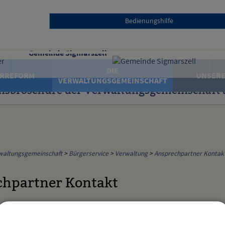
Bedienungshilfe
Gemeinde Sigmarszell
DIE
RREFORM
UNSERE
VERWALTUNGSGEMEINSCHAFT
nsbroschüre der Verwaltungsgemeinschaft 
waltungsgemeinschaft
>
Bürgerservice
>
Verwaltung
>
Ansprechpartner Kontak
hpartner Kontakt
r Bianka