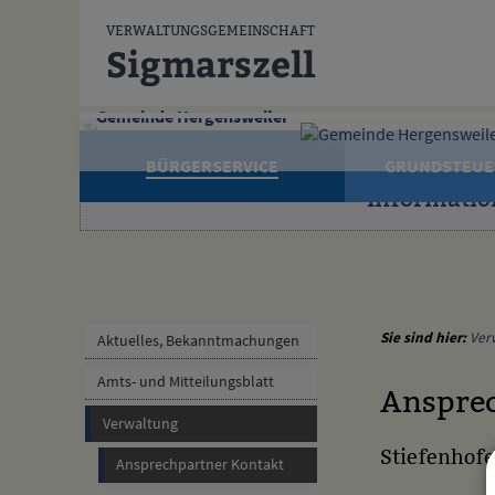
Zum Inhalt
,
zur Navigation
oder
zur Startseite
springen.
VERWALTUNGSGEMEINSCHAFT
Sigmarszell
Gemeinde Hergensweiler
BÜRGERSERVICE
GRUNDSTEUE
Informatio
Sie sind hier:
Ver
Aktuelles, Bekanntmachungen
Amts- und Mitteilungsblatt
Ansprec
Verwaltung
Stiefenhofe
Ansprechpartner Kontakt